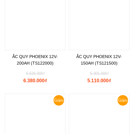
ẮC QUY PHOENIX 12V-
ẮC QUY PHOENIX 12V-
200AH (TS122000)
150AH (TS121500)
6.626.000
₫
5.301.000
₫
6.380.000
₫
5.110.000
₫
Giảm
Giảm
giá!
giá!
Shopee
Tìm Đường
Messenger
Zalo
Đến Công Ty
Gọi điện