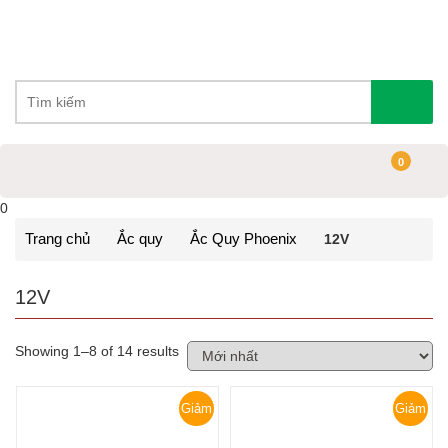
0
0
Trang chủ
Ắc quy
Ắc Quy Phoenix
12V
12V
Showing 1–8 of 14 results
Giảm
Giảm
giá!
giá!