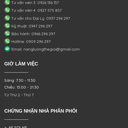
Tư vấn viên 3: 0926 136 137
Tư vấn viên 4: 0927 575 857
Tư vấn cho Đại Lý: 0937 296 297
Kỹ thuật: 0947 296 297
Bảo hành: 0966 296 297
Hotline: 0909 296 297
Email: nangluongthegioi@gmail.com
GIỜ LÀM VIỆC
Sáng: 7:30 - 11:30
Chiều: 13:00 - 21:30
Từ Thứ 2 - Thứ 7
CHỨNG NHẬN NHÀ PHÂN PHỐI
> AE SOLAR