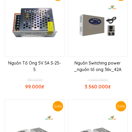
Nguồn Tổ Ong 5V 5A S-25-
Nguồn Switching power
5
_nguồn tổ ong 36v_42A
150.000
₫
4.000.000
₫
99.000
₫
3.560.000
₫
Sale
Sale