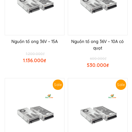
Nguồn tổ ong 36V – 15A
Nguồn tổ ong 36V – 10A có
quạt
1.200.000
₫
600.000
₫
1.136.000
₫
530.000
₫
Sale
Sale