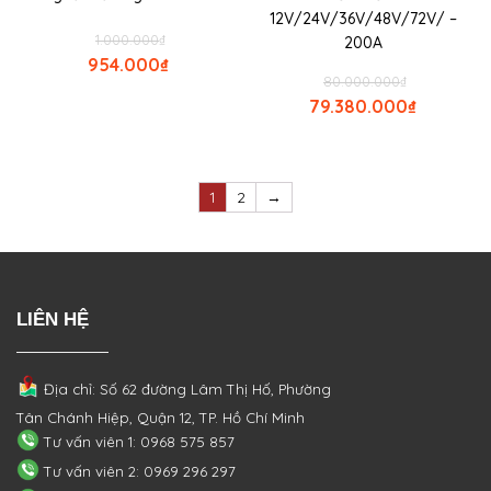
12V/24V/36V/48V/72V/ –
1.000.000
₫
200A
954.000
₫
80.000.000
₫
79.380.000
₫
1
2
→
LIÊN HỆ
Địa chỉ: Số 62 đường Lâm Thị Hố, Phường
Tân Chánh Hiệp, Quận 12, TP. Hồ Chí Minh
Tư vấn viên 1: 0968 575 857
Tư vấn viên 2: 0969 296 297