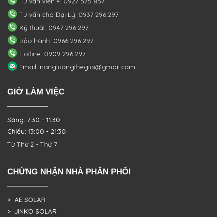
Tư vấn viên 4: 0927 575 857
Tư vấn cho Đại Lý: 0937 296 297
Kỹ thuật: 0947 296 297
Bảo hành: 0966 296 297
Hotline: 0909 296 297
Email: nangluongthegioi@gmail.com
GIỜ LÀM VIỆC
Sáng: 7:30 - 11:30
Chiều: 13:00 - 21:30
Từ Thứ 2 - Thứ 7
CHỨNG NHẬN NHÀ PHÂN PHỐI
> AE SOLAR
> JINKO SOLAR