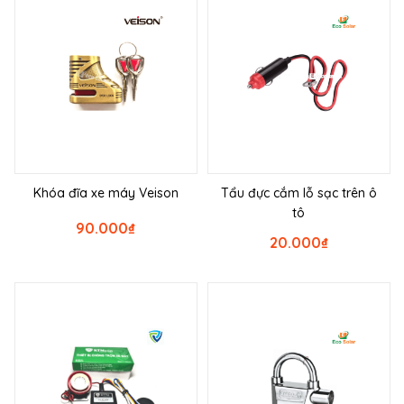
Khóa đĩa xe máy Veison
Tẩu đực cắm lỗ sạc trên ô
tô
90.000
₫
20.000
₫