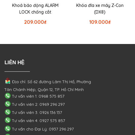
Khoá báo động ALARM
Khóa đĩa xe máy Z-Con
LOCK chống cắt
(DX8)
209.000
₫
109.000
₫
LIÊN HỆ
Địa chỉ: Số 62 đường Lâm Thị Hố, Phường
Tân Chánh Hiệp, Quận 12, TP. Hồ Chí Minh
Tư vấn viên 1: 0968 575 857
Tư vấn viên 2: 0969 296 297
Tư vấn viên 3: 0926 136 137
Tư vấn viên 4: 0927 575 857
Tư vấn cho Đại Lý: 0937 296 297