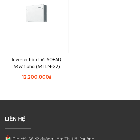
Inverter hòa lưới SOFAR
6KW 1 pha (6KTLM-G2)
12.200.000
₫
LIÊN HỆ
Địa chỉ: Số 62 đường Lâm Thị Hố, Phường