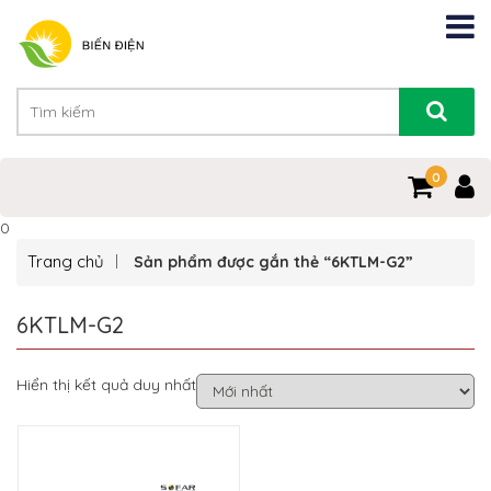
0
0
Trang chủ
Sản phẩm được gắn thẻ “6KTLM-G2”
6KTLM-G2
Hiển thị kết quả duy nhất