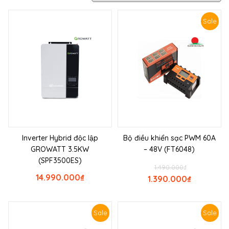
Sale
Inverter Hybrid độc lập
Bộ điều khiển sạc PWM 60A
GROWATT 3.5KW
– 48V (FT6048)
(SPF3500ES)
1.490.000
₫
14.990.000
₫
1.390.000
₫
Sale
Sale