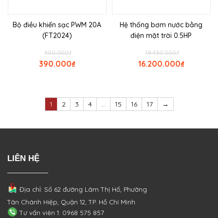
Bộ điều khiển sạc PWM 20A
Hệ thống bơm nước bằng
(FT2024)
điện mặt trời 0.5HP
400.000
₫
19.430.000
₫
390.000
₫
16.200.000
₫
1
2
3
4
…
15
16
17
→
LIÊN HỆ
Địa chỉ: Số 62 đường Lâm Thị Hố, Phường
Tân Chánh Hiệp, Quận 12, TP. Hồ Chí Minh
Tư vấn viên 1: 0968 575 857