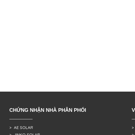
CHỨNG NHẬN NHÀ PHÂN PHỐI
V
> AE SOLAR
>
> JINKO SOLAR
>