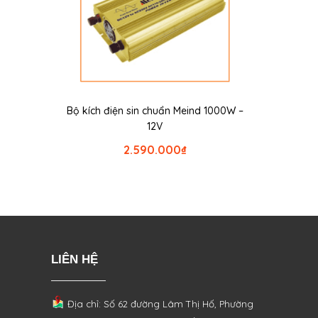
Bộ kích điện sin chuẩn Meind 1000W –
12V
2.590.000
₫
LIÊN HỆ
Địa chỉ: Số 62 đường Lâm Thị Hố, Phường