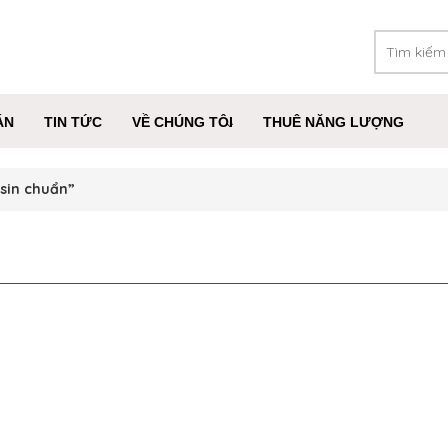
ÁN
TIN TỨC
VỀ CHÚNG TÔI
THUÊ NĂNG LƯỢNG
 sin chuẩn”