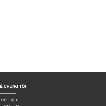
Ề CHÚNG TÔI
 GIỚI THIỆU
 TRANG CHỦ