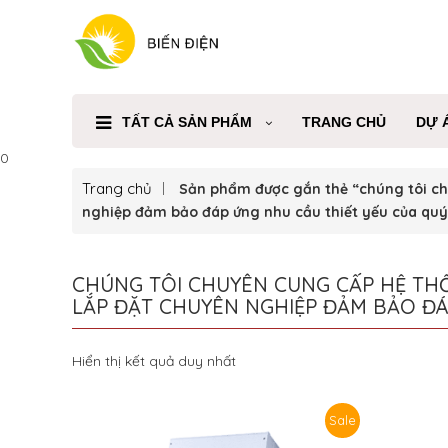
TẤT CẢ SẢN PHẨM
TRANG CHỦ
DỰ 
0
Trang chủ
Sản phẩm được gắn thẻ “chúng tôi chu
nghiệp đảm bảo đáp ứng nhu cầu thiết yếu của qu
CHÚNG TÔI CHUYÊN CUNG CẤP HỆ THỐ
LẮP ĐẶT CHUYÊN NGHIỆP ĐẢM BẢO ĐÁ
Hiển thị kết quả duy nhất
Sale