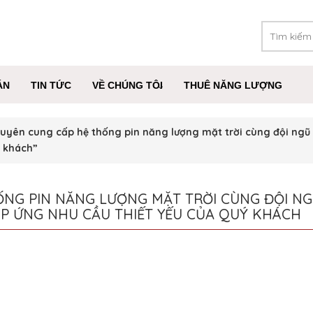
ÁN
TIN TỨC
VỀ CHÚNG TÔI
THUÊ NĂNG LƯỢNG
yên cung cấp hệ thống pin năng lượng mặt trời cùng đội ngũ c
ý khách”
NG PIN NĂNG LƯỢNG MẶT TRỜI CÙNG ĐỘI NGŨ
P ỨNG NHU CẦU THIẾT YẾU CỦA QUÝ KHÁCH