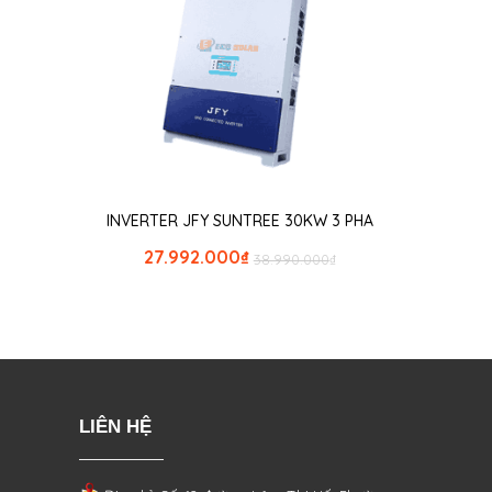
INVERTER JFY SUNTREE 30KW 3 PHA
27.992.000
₫
38.990.000
₫
LIÊN HỆ