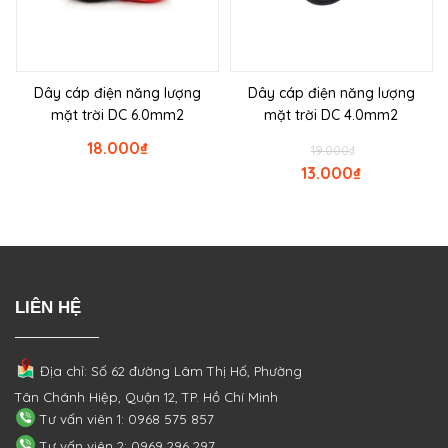
Dây cáp điện năng lượng
Dây cáp điện năng lượng
mặt trời DC 6.0mm2
mặt trời DC 4.0mm2
18.000
₫
19.000
₫
13.000
₫
LIÊN HỆ
Địa chỉ: Số 62 đường Lâm Thị Hố, Phường
Tân Chánh Hiệp, Quận 12, TP. Hồ Chí Minh
Tư vấn viên 1: 0968 575 857
Tư vấn viên 2: 0969 296 297