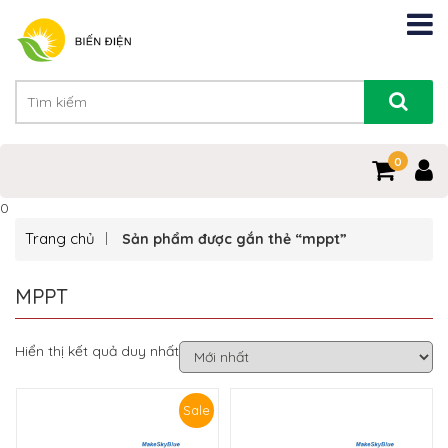
0
0
Trang chủ
Sản phẩm được gắn thẻ “mppt”
MPPT
Hiển thị kết quả duy nhất
Sale