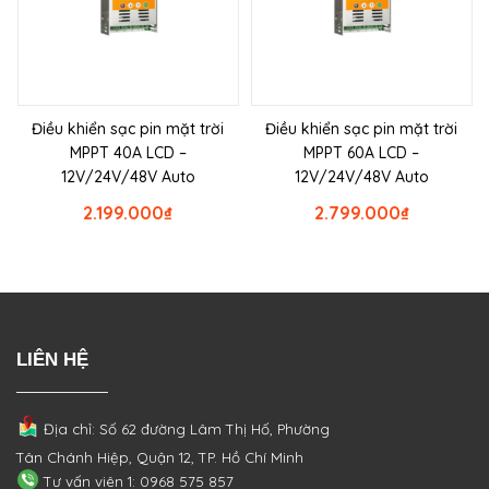
Điều khiển sạc pin mặt trời
Điều khiển sạc pin mặt trời
MPPT 40A LCD –
MPPT 60A LCD –
12V/24V/48V Auto
12V/24V/48V Auto
2.199.000
₫
2.799.000
₫
LIÊN HỆ
Địa chỉ: Số 62 đường Lâm Thị Hố, Phường
Tân Chánh Hiệp, Quận 12, TP. Hồ Chí Minh
Tư vấn viên 1: 0968 575 857