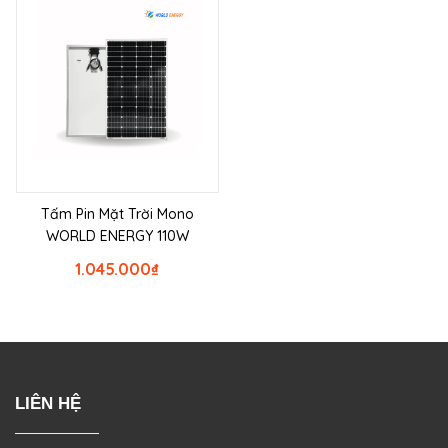
Tấm Pin Mặt Trời Mono
WORLD ENERGY 110W
1.045.000
₫
LIÊN HỆ