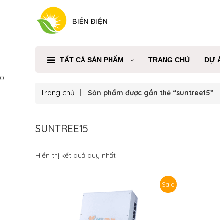
TẤT CẢ SẢN PHẨM
TRANG CHỦ
DỰ 
0
Trang chủ
Sản phẩm được gắn thẻ “suntree15”
SUNTREE15
Hiển thị kết quả duy nhất
Sale