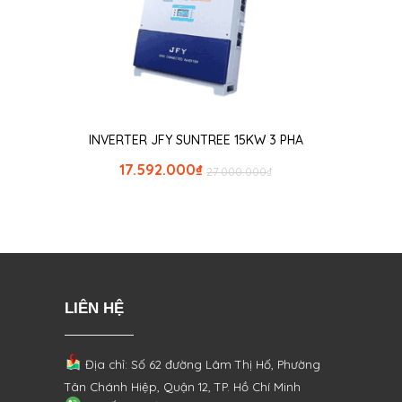
INVERTER JFY SUNTREE 15KW 3 PHA
17.592.000
₫
27.000.000
₫
LIÊN HỆ
Địa chỉ: Số 62 đường Lâm Thị Hố, Phường
Tân Chánh Hiệp, Quận 12, TP. Hồ Chí Minh