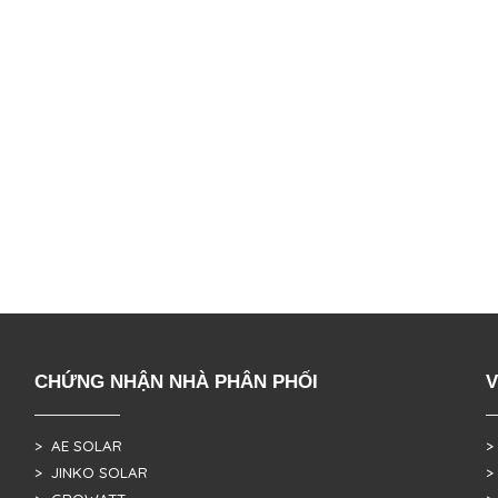
CHỨNG NHẬN NHÀ PHÂN PHỐI
V
> AE SOLAR
>
> JINKO SOLAR
>