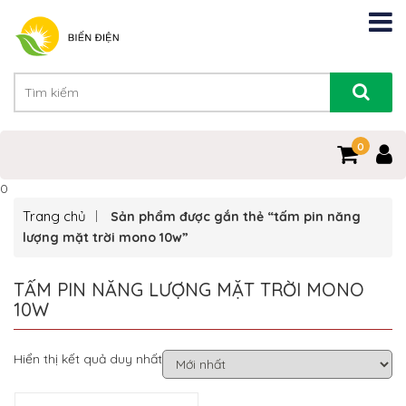
0
0
Trang chủ
Sản phẩm được gắn thẻ “tấm pin năng
lượng mặt trời mono 10w”
TẤM PIN NĂNG LƯỢNG MẶT TRỜI MONO
10W
Hiển thị kết quả duy nhất