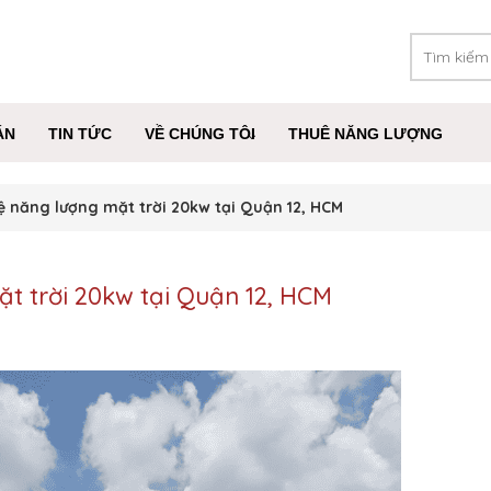
ÁN
TIN TỨC
VỀ CHÚNG TÔI
THUÊ NĂNG LƯỢNG
hệ năng lượng mặt trời 20kw tại Quận 12, HCM
ặt trời 20kw tại Quận 12, HCM