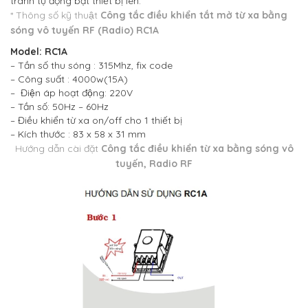
tránh tự động bật thiết bị lên.
* Thông số kỹ thuật
Công tắc điều khiển tắt mở từ xa bằng
sóng vô tuyến RF (Radio) RC1A
Model: RC1A
– Tần số thu sóng : 315Mhz, fix code
– Công suất : 4000w(15A)
– Điện áp hoạt động: 220V
– Tần số: 50Hz – 60Hz
– Điều khiển từ xa on/off cho 1 thiết bị
– Kích thước : 83 x 58 x 31 mm
Hướng dẫn cài đặt
Công tắc điều khiển từ xa bằng sóng vô
tuyến, Radio RF