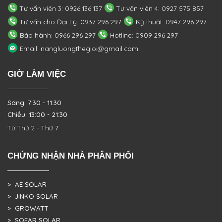
Tư vấn viên 3: 0926 136 137
Tư vấn viên 4: 0927 575 857
Tư vấn cho Đại Lý: 0937 296 297
Kỹ thuật: 0947 296 297
Bảo hành: 0966 296 297
Hotline: 0909 296 297
Email: nangluongthegioi@gmail.com
GIỜ LÀM VIỆC
Sáng: 7:30 - 11:30
Chiều: 13:00 - 21:30
Từ Thứ 2 - Thứ 7
CHỨNG NHẬN NHÀ PHÂN PHỐI
> AE SOLAR
> JINKO SOLAR
> GROWATT
> SOFAR SOLAR