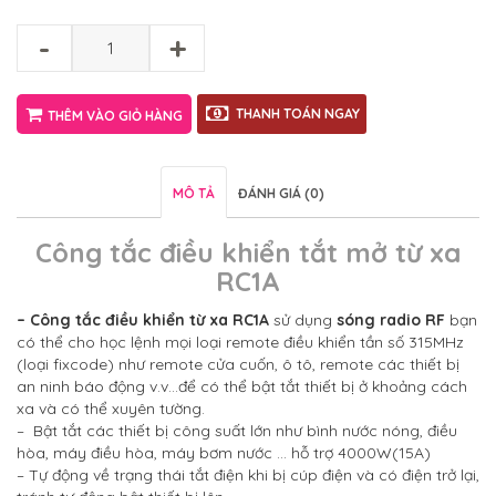
-
+
THANH TOÁN NGAY
THÊM VÀO GIỎ HÀNG
MÔ TẢ
ĐÁNH GIÁ (0)
Công tắc điều khiển tắt mở từ xa
RC1A
– Công tắc điều khiển từ xa RC1A
sử dụng
sóng radio RF
bạn
có thể cho học lệnh mọi loại remote điều khiển tần số 315MHz
(loại fixcode) như remote cửa cuốn, ô tô, remote các thiết bị
an ninh báo động v.v…để có thể bật tắt thiết bị ở khoảng cách
xa và có thể xuyên tường.
– Bật tắt các thiết bị công suất lớn như bình nước nóng, điều
hòa, máy điều hòa, máy bơm nước … hỗ trợ 4000W(15A)
– Tự động về trạng thái tắt điện khi bị cúp điện và có điện trở lại,