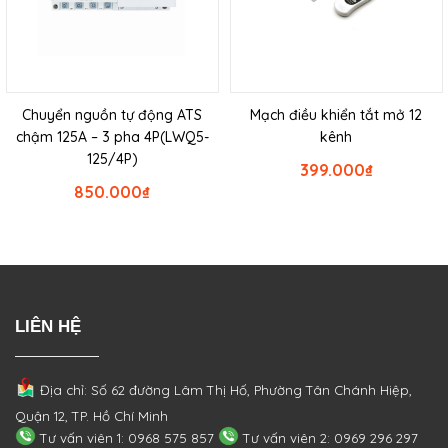
Chuyển nguồn tự động ATS
Mạch điều khiển tắt mở 12
chậm 125A – 3 pha 4P(LWQ5-
kênh
125/4P)
399.000
₫
850.000
₫
LIÊN HỆ
Địa chỉ: Số 62 đường Lâm Thị Hố, Phường
Tân Chánh Hiệp,
Quận 12, TP. Hồ Chí Minh
Tư vấn viên 1: 0968 575 857
Tư vấn viên 2: 0969 296 297